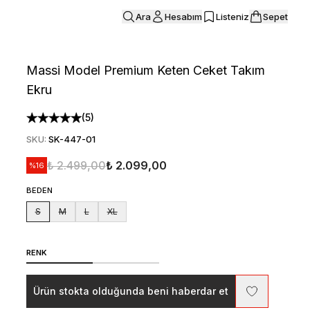
Ara
Hesabım
Listeniz
Sepet
Massi Model Premium Keten Ceket Takım
Ekru
(
5
)
SKU
:
SK-447-01
₺ 2.499,00
₺ 2.099,00
%
16
BEDEN
S
M
L
XL
RENK
Ürün stokta olduğunda beni haberdar et