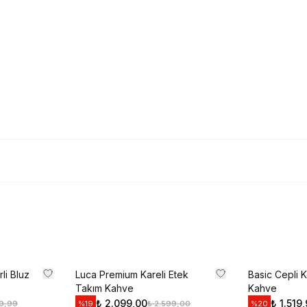
İlk siparişte %10 indirim
size özel teklifler 
Kullanım Koşullarını kabul 
Kayıt O
E-posta adresinizi girerek pazarlama ve tanıtım ile ilgi
Gizlilik Politikamızı okuduğunuzu ve kabul ettiğinizi on
li Bluz
Luca Premium Kareli Etek
Basic Cepli 
Takım Kahve
Kahve
₺ 2.099,00
₺ 1.519
99,99
₺ 2.599,00
%
19
%
20