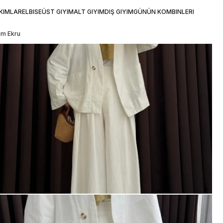
KIMLAR
ELBISE
ÜST GIYIM
ALT GIYIM
DIŞ GIYIM
GÜNÜN KOMBINLERI
ım Ekru