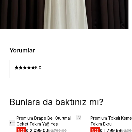
Yorumlar
5.0
Bunlara da baktınız mı?
Premium Drape Bel Oturtmalı
Premium Tokalı Kemer
Ceket Takım Yağ Yeşili
Takım Ekru
₺ 2.099,00
₺ 1.799,99
₺ 2.799,00
₺ 2.3
%
25
%
25