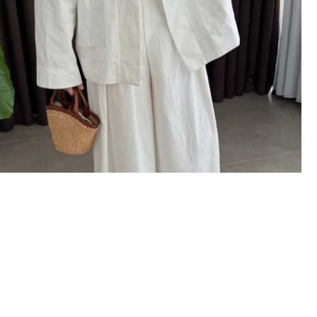
İlk Sipari
%10 İN