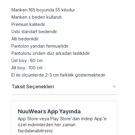
Manken 165 boyunda 55 kilodur.
Manken s beden kullandı.
Premium kalitedir.
Üstü standart bedendir.
Altı bedenlidir.
Pantolon yandan fermuarlıdır.
Pantolonu önden düz arkadan lastiklidir.
Üst boy : 60 cm
Alt boy : 100 cm
El ile ölçümlerde 2-3 cm farklılık göstermektedir.
Taksit Seçenekleri
şe Özel
NuuWears App Yayında
DİRİM
App Store veya Play Store'dan indirip App'e
özel indirimlerden her zaman
faydalanabilirsiniz