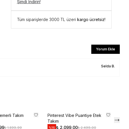
 kodunu öğrenmek ve
Şimdi İndirin!
için kaydolun.
Tüm siparişlerde 3000 TL üzeri
kargo ücretsiz!
ediyorum
l
Yorum Ekle
li iletişim almayı kabul edersiniz ve
aylarsınız.
Selda
B.
Kemerli Takım
Pinterest Vibe Puantiye Etek
Zra 
Takım
Takı
,99
₺ 2.099,00
₺ 1.899,99
₺ 2.499,00
%
16
%
19