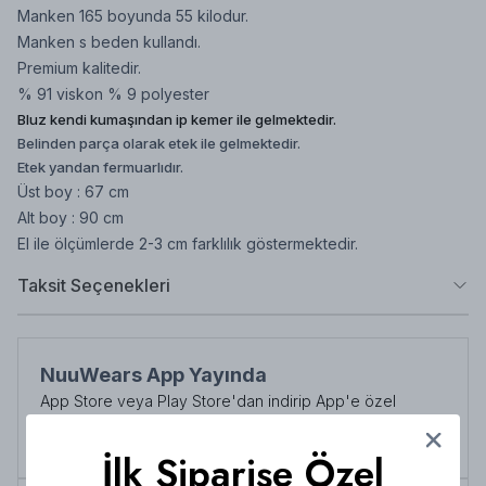
Manken 165 boyunda 55 kilodur.
Manken s beden kullandı.
Premium kalitedir.
% 91 viskon % 9 polyester
Bluz kendi kumaşından ip kemer ile gelmektedir.
Belinden parça olarak etek ile gelmektedir.
Etek yandan fermuarlıdır.
Üst boy : 67 cm
Alt boy : 90 cm
El ile ölçümlerde 2-3 cm farklılık göstermektedir.
Taksit Seçenekleri
NuuWears App Yayında
App Store veya Play Store'dan indirip App'e özel
indirimlerden her zaman faydalanabilirsiniz
Şimdi İndirin!
İlk Siparişe Özel