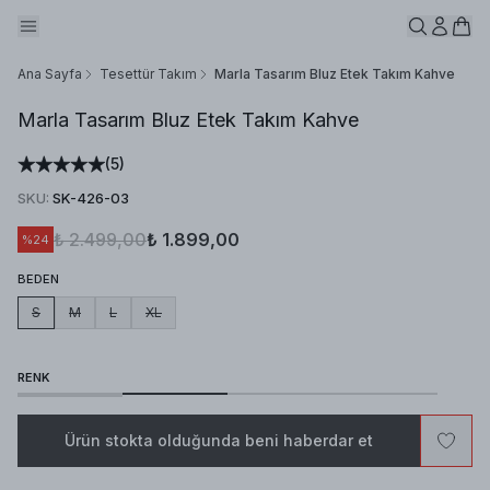
Ana Sayfa
Tesettür Takım
Marla Tasarım Bluz Etek Takım Kahve
Marla Tasarım Bluz Etek Takım Kahve
(
5
)
SKU
:
SK-426-03
₺ 2.499,00
₺ 1.899,00
%
24
BEDEN
S
M
L
XL
RENK
Ürün stokta olduğunda beni haberdar et