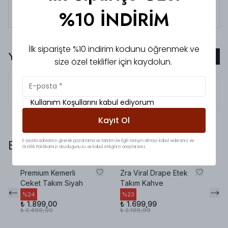
%10 İNDİRİM
Tüm siparişlerde 3000 TL üzeri
kargo ücretsiz!
İlk siparişte %10 indirim kodunu öğrenmek ve
Yorumlar
Yorum Ekle
size özel teklifler için kaydolun.
5.0
Sabahat
A.
Kullanım Koşullarını kabul ediyorum
Kayıt Ol
E-posta adresinizi girerek pazarlama ve tanıtım ile ilgili iletişim almayı kabul edersiniz ve
Bunlara da baktınız mı?
Gizlilik Politikamızı okuduğunuzu ve kabul ettiğinizi onaylarsınız.
Premium Kemerli
Zra Viral Drape Etek
Pr
Ceket Takım Siyah
Takım Kahve
Pa
K
%
24
%
23
₺ 1.899,00
₺ 1.699,99
%
₺ 2.499,00
₺ 2.199,99
₺ 
₺ 