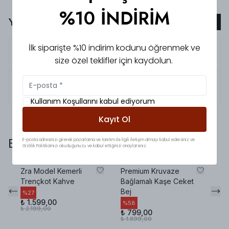
%10 İNDİRİM
Yorumlar
Yorum Ekle
İlk siparişte %10 indirim kodunu öğrenmek ve
5.0
zeynep
k.
size özel teklifler için kaydolun.
5.0
Zeynep
G.
Kullanım Koşullarını kabul ediyorum
Kayıt Ol
Bunlara da baktınız mı?
E-posta adresinizi girerek pazarlama ve tanıtım ile ilgili iletişim almayı kabul edersiniz ve
Gizlilik Politikamızı okuduğunuzu ve kabul ettiğinizi onaylarsınız.
Zra Model Kemerli
Premium Kruvaze
Ma
Trençkot Kahve
Bağlamalı Kaşe Ceket
Tr
Bej
%
27
%
₺ 1.599,00
₺ 
%
58
₺ 2.199,00
₺ 
₺ 799,00
₺ 1.899,00