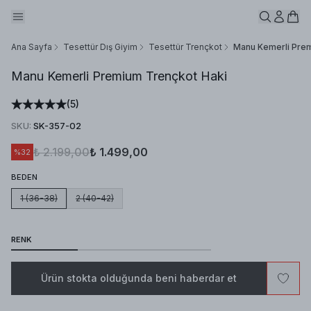
Ana Sayfa
Tesettür Dış Giyim
Tesettür Trençkot
Manu Kemerli Prem
Manu Kemerli Premium Trençkot Haki
(
5
)
SKU
:
SK-357-02
₺ 2.199,00
₺ 1.499,00
%
32
BEDEN
1 (36-38)
2 (40-42)
RENK
Ürün stokta olduğunda beni haberdar et