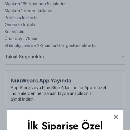
Manken 165 boyunda 52 kilodur.
Manken 1 beden kullandı.
Premium kalitedir.
Oversize kalıptır.
Kemerlidir.
Ürün boy : 75 cm
El ile ölçümlerde 2-3 cm farklılık göstermektedir.
Taksit Seçenekleri
NuuWears App Yayında
App Store veya Play Store'dan indirip App'e özel
indirimlerden her zaman faydalanabilirsiniz
Şimdi İndirin!
Tüm siparişlerde 3000 TL üzeri
kargo ücretsiz!
İlk Siparişe Özel