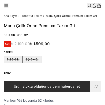
Ana Sayfa
Tesettür Takım
Manu Çelik Örme Premium Takım Gri
Manu Çelik Örme Premium Takım Gri
SKU
:
SK-200-02
₺ 2.199,00
₺ 1.599,00
%
27
BEDEN
1 (36-38)
2 (40-42)
RENK
Ürün stokta olduğunda beni haberdar et
Manken 165 boyunda 52 kilodur.