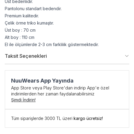
Üst bedenlidir.
Pantolonu standart bedendir.
Premium kalitedir.
Çelik örme triko kumaştır.
Üst boy : 70 cm
Alt boy : 110 cm
El ile ölçümlerde 2-3 cm farklılık göstermektedir.
Taksit Seçenekleri
NuuWears App Yayında
App Store veya Play Store'dan indirip App'e özel
indirimlerden her zaman faydalanabilirsiniz
Şimdi İndirin!
İlk Siparişe Özel
Tüm siparişlerde 3000 TL üzeri
kargo ücretsiz!
%10 İNDİRİM