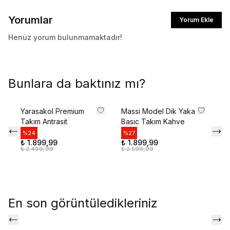
İlk siparişte %10 indirim kodunu öğrenmek ve
Yorumlar
Yorum Ekle
size özel teklifler için kaydolun.
Henüz yorum bulunmamaktadır!
Kullanım Koşullarını kabul ediyorum
Bunlara da baktınız mı?
Kayıt Ol
Yarasakol Premium
Massi Model Dik Yaka
Pi
E-posta adresinizi girerek pazarlama ve tanıtım ile ilgili iletişim almayı kabul edersiniz ve
Gizlilik Politikamızı okuduğunuzu ve kabul ettiğinizi onaylarsınız.
Takım Antrasit
Basic Takım Kahve
Ta
%
24
%
27
%
₺ 1.899,99
₺ 1.899,99
₺ 
₺ 2.499,99
₺ 2.599,99
₺ 
En son görüntüledikleriniz