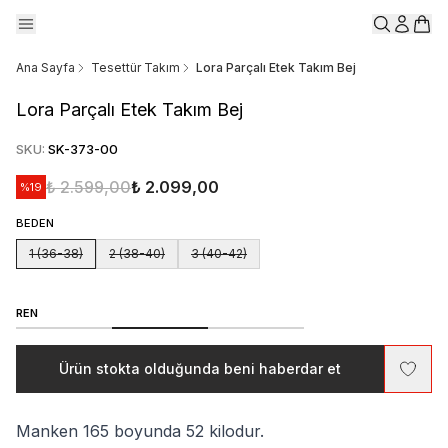
Ana Sayfa
Tesettür Takım
Lora Parçalı Etek Takım Bej
Lora Parçalı Etek Takım Bej
SKU
:
SK-373-00
₺ 2.599,00
₺ 2.099,00
%
19
BEDEN
1 (36-38)
2 (38-40)
3 (40-42)
REN
Ürün stokta olduğunda beni haberdar et
Manken 165 boyunda 52 kilodur.