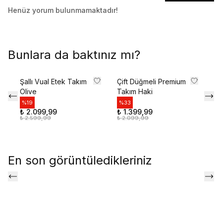
Henüz yorum bulunmamaktadır!
Bunlara da baktınız mı?
Şallı Vual Etek Takım
Çift Düğmeli Premium
Ca
Olive
Takım Haki
Ko
%
19
%
33
%
₺ 2.099,99
₺ 1.399,99
₺ 
₺ 2.599,99
₺ 2.099,99
₺ 
En son görüntüledikleriniz