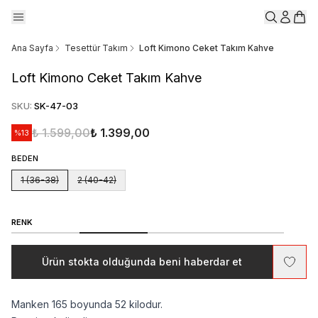
Ana Sayfa
Tesettür Takım
Loft Kimono Ceket Takım Kahve
Loft Kimono Ceket Takım Kahve
SKU
:
SK-47-03
₺ 1.599,00
₺ 1.399,00
%
13
BEDEN
1 (36-38)
2 (40-42)
RENK
Ürün stokta olduğunda beni haberdar et
Manken 165 boyunda 52 kilodur.