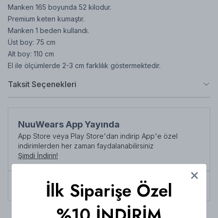
Manken 165 boyunda 52 kilodur.
Premium keten kumaştır.
Manken 1 beden kullandı.
Üst boy: 75 cm
Alt boy: 110 cm
El ile ölçümlerde 2-3 cm farklılık göstermektedir.
Taksit Seçenekleri
NuuWears App Yayında
App Store veya Play Store'dan indirip App'e özel
indirimlerden her zaman faydalanabilirsiniz
Şimdi İndirin!
İlk Siparişe Özel
Tüm siparişlerde 3000 TL üzeri
kargo ücretsiz!
%10 İNDİRİM