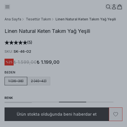
Ana Sayfa
Tesettür Takım
Linen Natural Keten Takım Yağ Yeşili
Linen Natural Keten Takım Yağ Yeşili
(
5
)
SKU
:
SK-46-02
₺ 1.599,00
₺ 1.199,00
%
25
BEDEN
1 (36-38)
2 (40-42)
RENK
Ürün stokta olduğunda beni haberdar et