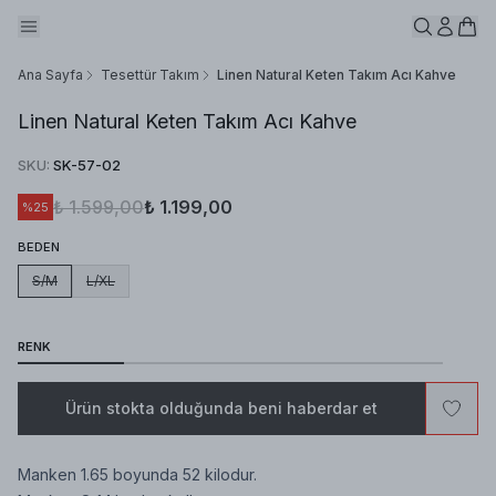
Ana Sayfa
Tesettür Takım
Linen Natural Keten Takım Acı Kahve
Linen Natural Keten Takım Acı Kahve
SKU
:
SK-57-02
₺ 1.599,00
₺ 1.199,00
%
25
BEDEN
S/M
L/XL
RENK
Ürün stokta olduğunda beni haberdar et
Manken 1.65 boyunda 52 kilodur.