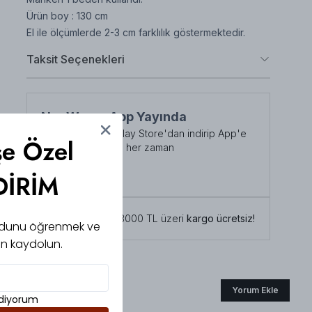
Ürün boy : 130 cm
El ile ölçümlerde 2-3 cm farklılık göstermektedir.
Taksit Seçenekleri
NuuWears App Yayında
App Store veya Play Store'dan indirip App'e
şe Özel
özel indirimlerden her zaman
faydalanabilirsiniz
DİRİM
Şimdi İndirin!
Tüm siparişlerde 3000 TL üzeri
kargo ücretsiz!
 kodunu öğrenmek ve
için kaydolun.
Yorum Ekle
ediyorum