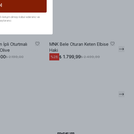
l
li iletişim almayı kabul edersiniz ve
aylarsınız.
 İpli Oturtmalı
MNK Bele Oturan Keten Elbise
Olive
Haki
,00
₺ 1.799,99
₺ 2.199,00
₺ 2.499,99
%
28