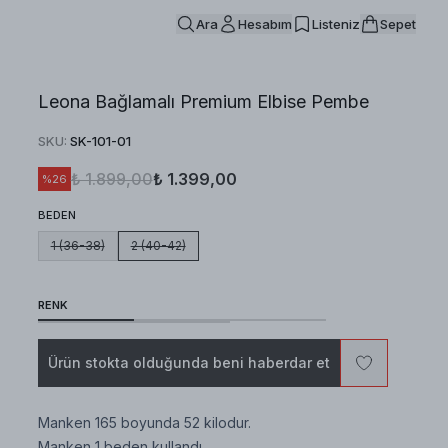
Ara
Hesabım
Listeniz
Sepet
Leona Bağlamalı Premium Elbise Pembe
SKU
:
SK-101-01
₺ 1.899,00
₺ 1.399,00
%
26
BEDEN
1 (36-38)
2 (40-42)
RENK
Ürün stokta olduğunda beni haberdar et
Manken 165 boyunda 52 kilodur.
Manken 1 beden kullandı.