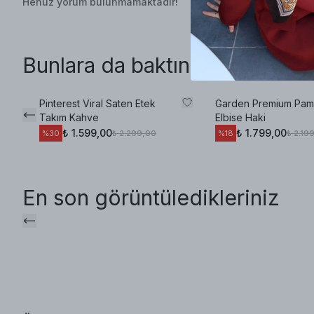
Henüz yorum bulunmamaktadır!
Bunlara da baktınız mı?
Pinterest Viral Saten Etek
Garden Premium Pam
Takım Kahve
Elbise Haki
₺ 1.599,00
₺ 1.799,00
₺ 2.299,00
₺ 2.19
%
30
%
18
En son görüntüledikleriniz