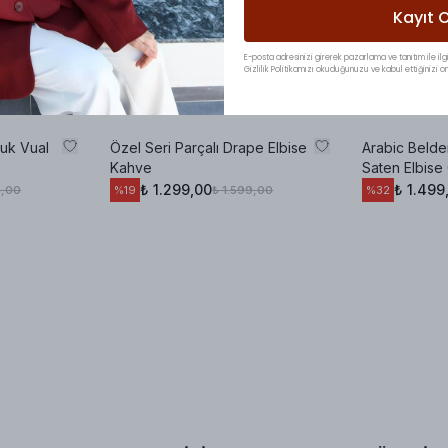
Kayıt O
E-posta adresinizi girerek pazarlama ve tanıtım ile ilgi
Gizlilik Politikamızı okuduğunuzu ve kabul ettiğinizi on
uk Vual
Özel Seri Parçalı Drape Elbise
Arabic Belden
Kahve
Saten Elbise 
₺ 1.299,00
₺ 1.499
9,00
₺ 1.599,00
%
19
%
32