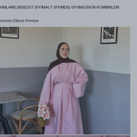
KIMLAR
ELBISE
ÜST GIYIM
ALT GIYIM
DIŞ GIYIM
GÜNÜN KOMBINLERI
Premium Elbise Pembe