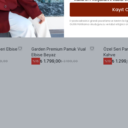
Kayıt O
E-posta adresinizi girerek pazarlama ve tanıtım ile ilgi
Gizlilik Politikamızı okuduğunuzu ve kabul ettiğinizi on
eri Elbise
Garden Premium Pamuk Vual
Özel Seri Par
Elbise Beyaz
Kahve
₺ 1.799,00
₺ 1.299
99,99
₺ 2.199,00
%
18
%
19