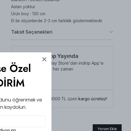
Astarı yoktur.
Ürün boy : 130 cm
El ile ölçümlerde 2-3 cm farklılık göstermektedir.
Taksit Seçenekleri
NuuWears App Yayında
App Store veya Play Store'dan indirip App'e
şe Özel
özel indirimlerden her zaman
faydalanabilirsiniz
DİRİM
Şimdi İndirin!
Tüm siparişlerde 3000 TL üzeri
kargo ücretsiz!
 kodunu öğrenmek ve
için kaydolun.
Yorum Ekle
ediyorum