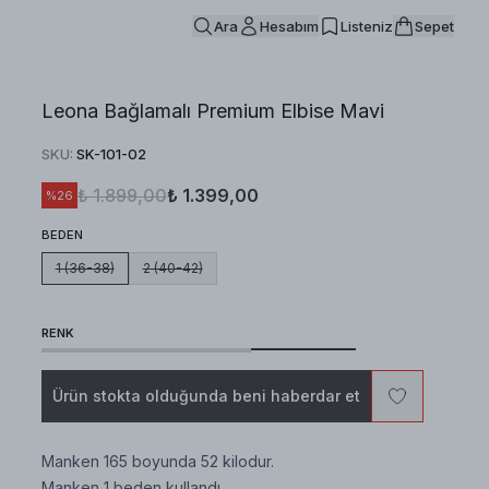
Ara
Hesabım
Listeniz
Sepet
Leona Bağlamalı Premium Elbise Mavi
SKU
:
SK-101-02
₺ 1.899,00
₺ 1.399,00
%
26
BEDEN
1 (36-38)
2 (40-42)
RENK
Ürün stokta olduğunda beni haberdar et
Manken 165 boyunda 52 kilodur.
Manken 1 beden kullandı.