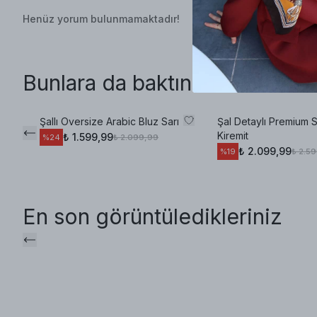
Henüz yorum bulunmamaktadır!
Bunlara da baktınız mı?
Şallı Oversize Arabic Bluz Sarı
Şal Detaylı Premium S
Kiremit
₺ 1.599,99
₺ 2.099,99
%
24
₺ 2.099,99
₺ 2.5
%
19
En son görüntüledikleriniz