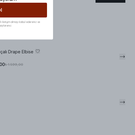
l
li iletişim almayı kabul edersiniz ve
aylarsınız.
çalı Drape Elbise
,00
₺ 1.599,00