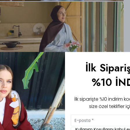
İlk Sipari
%10 İN
İlk siparişte %10 indirim
size özel teklifler 
Kullanım Koşullarını kabul 