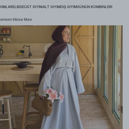
KIMLAR
ELBISE
ÜST GIYIM
ALT GIYIM
DIŞ GIYIM
GÜNÜN KOMBINLERI
remium Elbise Mavi