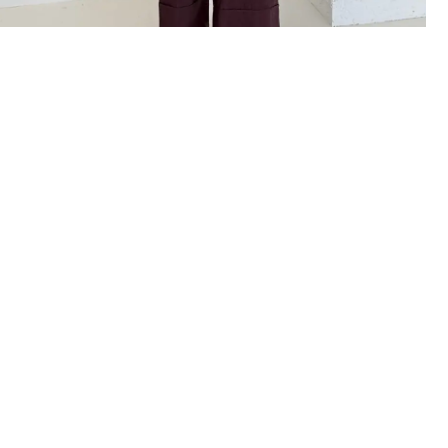
İlk Sipari
%10 İN
İlk siparişte %10 indirim
size özel teklifler 