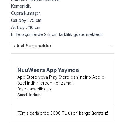
Kemerlidir.
Cupra kumaştır.
Üst boy : 75 cm
Alt boy : 110 cm
El ile ölçümlerde 2-3 cm farklılık göstermektedir.
Taksit Seçenekleri
NuuWears App Yayında
şe Özel
App Store veya Play Store'dan indirip App'e
özel indirimlerden her zaman
DİRİM
faydalanabilirsiniz
Şimdi İndirin!
 kodunu öğrenmek ve
Tüm siparişlerde 3000 TL üzeri
kargo ücretsiz!
için kaydolun.