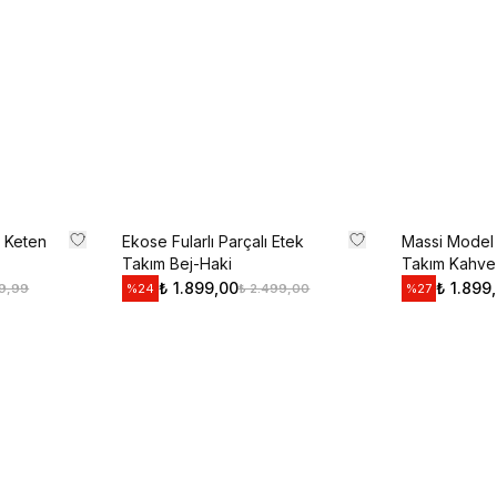
Kullanım Koşullarını kabul 
Kayıt O
E-posta adresinizi girerek pazarlama ve tanıtım ile ilgi
Gizlilik Politikamızı okuduğunuzu ve kabul ettiğinizi on
n Keten
Ekose Fularlı Parçalı Etek
Massi Model 
Takım Bej-Haki
Takım Kahve
₺ 1.899,00
₺ 1.899
99,99
₺ 2.499,00
%
24
%
27