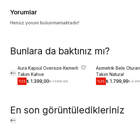
Yorumlar
Henüz yorum bulunmamaktadır!
Bunlara da baktınız mı?
Aura Kapsül Oversize Kemerli
Asimetrik Bele Otura
Takım Kahve
Takım Natural
₺ 1.399,00
₺ 1.799,99
₺ 1.599,00
₺ 2.3
%
13
%
25
En son görüntüledikleriniz