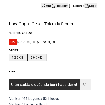
Ara
Hesabım
Listeniz
Sepet
Law Cupra Ceket Takım Mürdüm
SKU
:
SK-208-01
₺ 2.399,00
₺ 1.699,00
%
29
BEDEN
1 (36-38)
2 (40-42)
RENK
Ürün stokta olduğunda beni haberdar et
Manken 165 boyunda 52 kilodur.
Manken 1 beden kullandı.