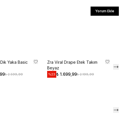
ediyorum
Yorum Ekle
l
li iletişim almayı kabul edersiniz ve
aylarsınız.
Dik Yaka Basic
Zra Viral Drape Etek Takım
Beyaz
,99
₺ 1.699,99
₺ 2.599,99
₺ 2.199,99
%
23