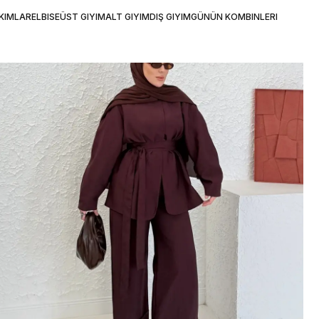
KIMLAR
ELBISE
ÜST GIYIM
ALT GIYIM
DIŞ GIYIM
GÜNÜN KOMBINLERI