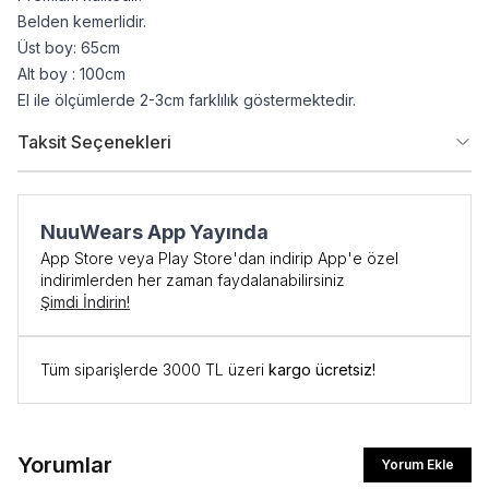
Belden kemerlidir.
Üst boy: 65cm
Alt boy : 100cm
El ile ölçümlerde 2-3cm farklılık göstermektedir.
Taksit Seçenekleri
NuuWears App Yayında
App Store veya Play Store'dan indirip App'e özel
indirimlerden her zaman faydalanabilirsiniz
Şimdi İndirin!
İlk Siparişe Özel
Tüm siparişlerde 3000 TL üzeri
kargo ücretsiz!
%10 İNDİRİM
Yorumlar
Yorum Ekle