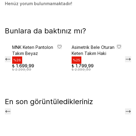
İlk siparişte %10 indirim kodunu öğrenmek ve
Henüz yorum bulunmamaktadır!
size özel teklifler için kaydolun.
Bunlara da baktınız mı?
Kullanım Koşullarını kabul ediyorum
Kayıt Ol
MNK Keten Pantolon
Asimetrik Bele Oturan
Ek
Takım Beyaz
Keten Takım Haki
Et
E-posta adresinizi girerek pazarlama ve tanıtım ile ilgili iletişim almayı kabul edersiniz ve
Si
Gizlilik Politikamızı okuduğunuzu ve kabul ettiğinizi onaylarsınız.
%
26
%
25
₺ 1.699,99
₺ 1.799,99
%
₺ 2.299,99
₺ 2.399,99
₺ 
₺ 
En son görüntüledikleriniz