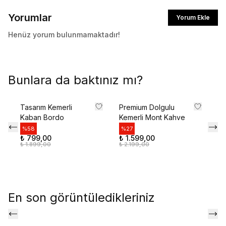
Yorumlar
Yorum Ekle
Henüz yorum bulunmamaktadır!
Bunlara da baktınız mı?
Tasarım Kemerli
Premium Dolgulu
Pr
Kaban Bordo
Kemerli Mont Kahve
Ba
Be
%
58
%
27
₺ 799,00
₺ 1.599,00
%
₺ 1.899,00
₺ 2.199,00
₺ 
₺ 
En son görüntüledikleriniz