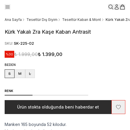
Ana Sayfa
Tesettür Dış Giyim
Tesettür Kaban & Mont
Kürk Yakalı Zr
Kürk Yakalı Zra Kaşe Kaban Antrasit
SKU
:
SK-225-02
₺ 1.999,00
₺ 1.399,00
%
30
BEDEN
S
M
L
RENK
Ürün stokta olduğunda beni haberdar et
Manken 165 boyunda 52 kilodur.