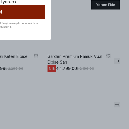
ediyorum
Yorum Ekle
l
li iletişim almayı kabul edersiniz ve
aylarsınız.
li Keten Elbise
Garden Premium Pamuk Vual
MNK 
Elbise Sarı
Oliv
,99
₺ 1.799,00
₺ 2.299,99
₺ 2.199,00
%
18
%
28