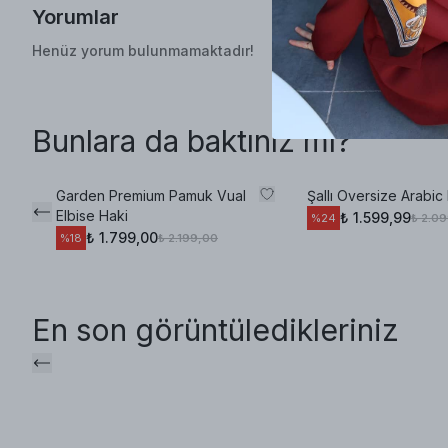
Yorumlar
Henüz yorum bulunmamaktadır!
Bunlara da baktınız mı?
Garden Premium Pamuk Vual
Şallı Oversize Arabic 
Elbise Haki
₺ 1.599,99
₺ 2.0
%
24
₺ 1.799,00
₺ 2.199,00
%
18
En son görüntüledikleriniz