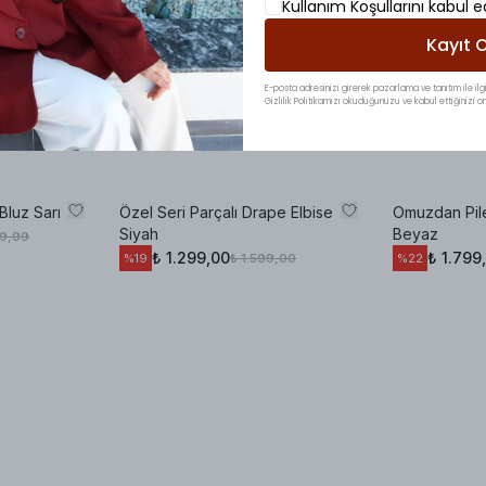
Kullanım Koşullarını kabul 
Kayıt O
E-posta adresinizi girerek pazarlama ve tanıtım ile ilgi
Gizlilik Politikamızı okuduğunuzu ve kabul ettiğinizi on
Bluz Sarı
Özel Seri Parçalı Drape Elbise
Omuzdan Pile
Siyah
Beyaz
99,99
₺ 1.299,00
₺ 1.799
₺ 1.599,00
%
19
%
22