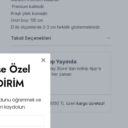
Premium kalitedir.
Kraşlı çilek kumaştır.
Ürün boy: 135 cm
El ile ölçümlerde 2-3 cm farklılık göstermektedir.
Taksit Seçenekleri
NuuWears App Yayında
şe Özel
App Store veya Play Store'dan indirip App'e
özel indirimlerden her zaman
DİRİM
faydalanabilirsiniz
Şimdi İndirin!
 kodunu öğrenmek ve
Tüm siparişlerde 3000 TL üzeri
kargo ücretsiz!
için kaydolun.