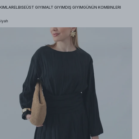
KIMLAR
ELBISE
ÜST GIYIM
ALT GIYIM
DIŞ GIYIM
GÜNÜN KOMBINLERI
Siyah