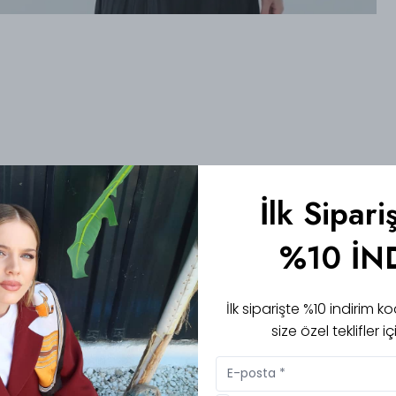
İlk Sipari
%10 İN
İlk siparişte %10 indirim
size özel teklifler 