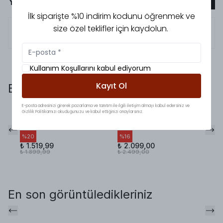
Yorumlar
Yorum Ekle
İlk siparişte %10 indirim kodunu öğrenmek ve
size özel teklifler için kaydolun.
5.0
Büşra
A.
Kullanım Koşullarını kabul ediyorum
Kayıt Ol
Bunlara da baktınız mı?
E-posta adresinizi girerek pazarlama ve tanıtım ile ilgili iletişim almayı kabul edersiniz ve
Gizlilik Politikamızı okuduğunuzu ve kabul ettiğinizi onaylarsınız.
Basic Cepli Kemerli
Pinterest Vibe
As
Takım Siyah
Puantiye Etek Takım
Ke
%
20
%
16
%
₺ 1.519,99
₺ 2.099,00
₺ 
₺ 1.899,99
₺ 2.499,00
₺ 
En son görüntüledikleriniz