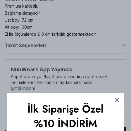
Premium kalitedir.
Bağlama detaylıdır.
Üst boy: 72 cm
Alt boy: 100cm
El ile ölçümlerde 2-3 cm farklılık göstermektedir.
Taksit Seçenekleri
NuuWears App Yayında
App Store veya Play Store'dan indirip App'e özel
indirimlerden her zaman faydalanabilirsiniz
Şimdi İndirin!
İlk Siparişe Özel
Tüm siparişlerde 3000 TL üzeri
kargo ücretsiz!
%10 İNDİRİM