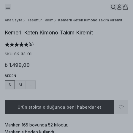
Ana Sayfa
Tesettür Takım
Kemerli Keten Kimono Takım Kiremit
Kemerli Keten Kimono Takım Kiremit
(
5
)
SKU
:
SK-33-01
₺ 1.499,00
BEDEN
S
M
L
Ürün stokta olduğunda beni haberdar et
Manken 165 boyunda 52 kilodur.
Manken s beden kullandı.