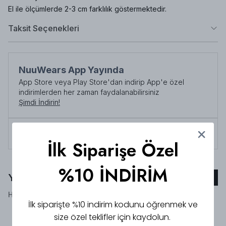
El ile ölçümlerde 2-3 cm farklılık göstermektedir.
Taksit Seçenekleri
NuuWears App Yayında
App Store veya Play Store'dan indirip App'e özel
indirimlerden her zaman faydalanabilirsiniz
Şimdi İndirin!
Tüm siparişlerde 3000 TL üzeri
kargo ücretsiz!
İlk Siparişe Özel
%10 İNDİRİM
Yorumlar
Yorum Ekle
Henüz yorum bulunmamaktadır!
İlk siparişte %10 indirim kodunu öğrenmek ve
size özel teklifler için kaydolun.