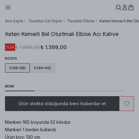
Ana Sayfa
Tesettür Üst Giyim
Tesettür Elbise
Keten Kemerli Bel Otu
Keten Kemerli Bel Oturtmalı Elbise Acı Kahve
₺ 1.899,00
₺ 1.399,00
%
26
BEDEN
1 (36-38)
2 (40-42)
RENK
Ürün stokta olduğunda beni haberdar et
Manken 165 boyunda 52 kilodur.
Manken 1 beden kullandı.
Ürün boy: 130 cm.