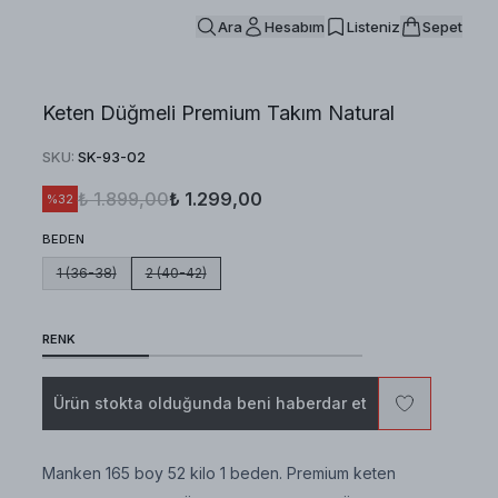
Ara
Hesabım
Listeniz
Sepet
Keten Düğmeli Premium Takım Natural
SKU
:
SK-93-02
₺ 1.899,00
₺ 1.299,00
%
32
BEDEN
1 (36-38)
2 (40-42)
RENK
Ürün stokta olduğunda beni haberdar et
Manken 165 boy 52 kilo 1 beden. Premium keten