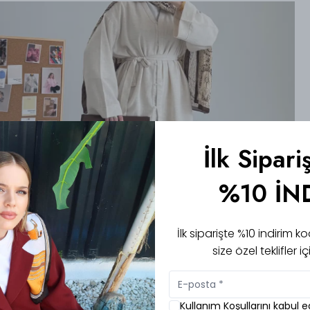
İlk Sipari
%10 İN
İlk siparişte %10 indirim
size özel teklifler 
Kullanım Koşullarını kabul 