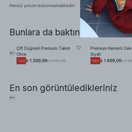
Henüz yorum bulunmamaktadır!
Bunlara da baktınız mı?
Çift Düğmeli Premium Takım
Premium Kemerli Cek
Olive
Siyah
₺ 1.399,99
₺ 1.899,00
₺ 2.099,99
₺ 2.4
%
33
%
24
En son görüntüledikleriniz