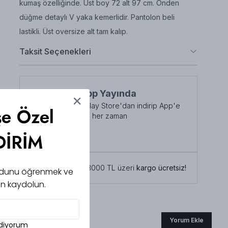
kumaş özelliğinde. Üst boy 72 alt 97 cm. Önden
düğme detaylı V yaka kemerlidir. Pantolon beli
lastikli. Üst oversize alt tam kalıp.
Taksit Seçenekleri
NuuWears App Yayında
App Store veya Play Store'dan indirip App'e
şe Özel
özel indirimlerden her zaman
faydalanabilirsiniz
DİRİM
Şimdi İndirin!
Tüm siparişlerde 3000 TL üzeri
kargo ücretsiz!
 kodunu öğrenmek ve
için kaydolun.
Yorum Ekle
ediyorum