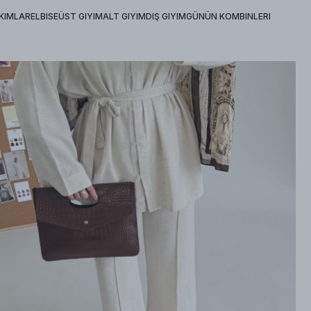
KIMLAR
ELBISE
ÜST GIYIM
ALT GIYIM
DIŞ GIYIM
GÜNÜN KOMBINLERI