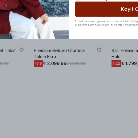
Kayıt O
E-posta adresinizi girerek pazarlama ve tanıtım ile ilgi
Gizlilik Politikamızı okuduğunuzu ve kabul ettiğinizi on
et Takım
Premium Belden Oturtmalı
Şallı Premium
Takım Ekru
Haki
₺ 2.099,99
₺ 1.799
99,00
₺ 2.599,99
%
19
%
22