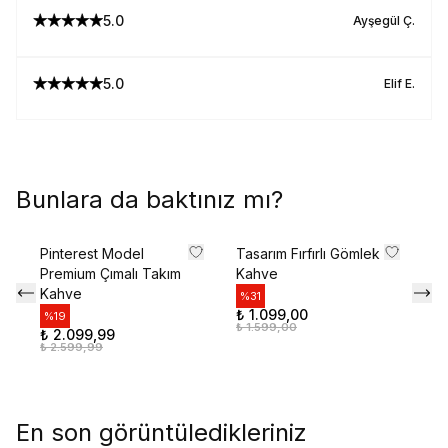
5.0
Ayşegül
Ç.
5.0
Elif
E.
Bunlara da baktınız mı?
Pinterest Model
Tasarım Fırfırlı Gömlek
Fr
Premium Çımalı Takım
Kahve
Ta
Kahve
%
31
%
₺ 1.099,00
₺ 
%
19
₺ 1.599,00
₺ 
₺ 2.099,99
₺ 2.599,99
En son görüntüledikleriniz