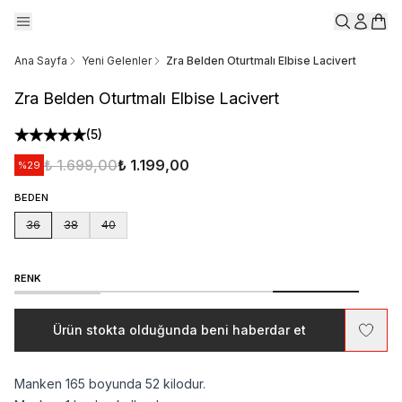
Ana Sayfa
Yeni Gelenler
Zra Belden Oturtmalı Elbise Lacivert
Zra Belden Oturtmalı Elbise Lacivert
(
5
)
₺ 1.699,00
₺ 1.199,00
%
29
BEDEN
36
38
40
RENK
Ürün stokta olduğunda beni haberdar et
Manken 165 boyunda 52 kilodur.