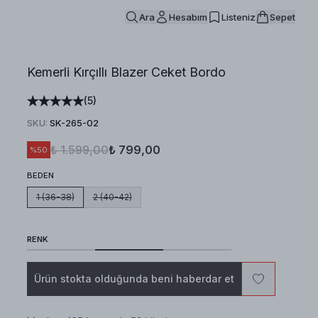
Ara
Hesabım
Listeniz
Sepet
Kemerli Kırçıllı Blazer Ceket Bordo
(
5
)
SKU
:
SK-265-02
₺ 1.599,00
₺ 799,00
%
50
BEDEN
1 (36-38)
2 (40-42)
RENK
Ürün stokta olduğunda beni haberdar et