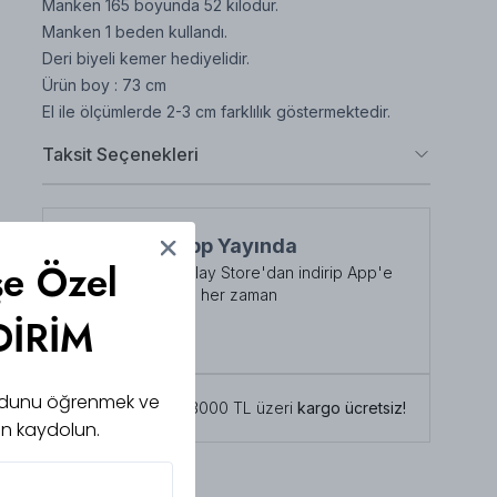
Manken 165 boyunda 52 kilodur.
Manken 1 beden kullandı.
Deri biyeli kemer hediyelidir.
Ürün boy : 73 cm
El ile ölçümlerde 2-3 cm farklılık göstermektedir.
Taksit Seçenekleri
NuuWears App Yayında
şe Özel
App Store veya Play Store'dan indirip App'e
özel indirimlerden her zaman
faydalanabilirsiniz
DİRİM
Şimdi İndirin!
 kodunu öğrenmek ve
Tüm siparişlerde 3000 TL üzeri
kargo ücretsiz!
için kaydolun.