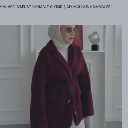
KIMLAR
ELBISE
ÜST GIYIM
ALT GIYIM
DIŞ GIYIM
GÜNÜN KOMBINLERI