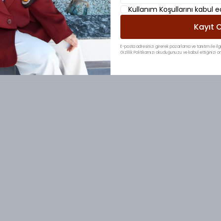
Kullanım Koşullarını kabul 
Kayıt O
E-posta adresinizi girerek pazarlama ve tanıtım ile ilgi
Gizlilik Politikamızı okuduğunuzu ve kabul ettiğinizi on
 çok memnun kaldım NUUWEARS kalitesi der susarımm🥰🥰🫶🫶