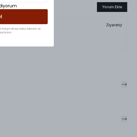
ediyorum
Yorum Ekle
l
Ziyaretçi
li iletişim almayı kabul edersiniz ve
aylarsınız.