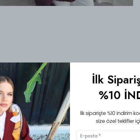
İlk Sipari
%10 İN
İlk siparişte %10 indirim
size özel teklifler 