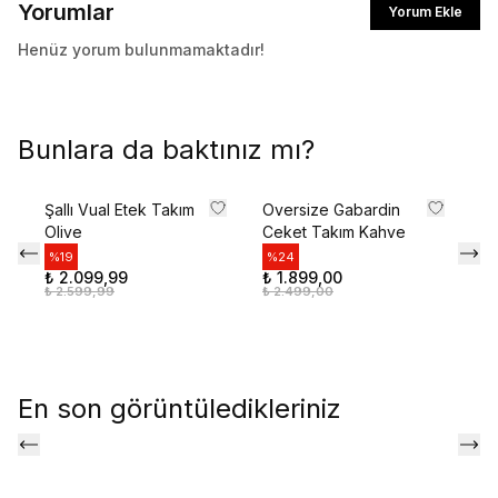
Yorumlar
Yorum Ekle
İlk siparişte %10 indirim kodunu öğrenmek ve
size özel teklifler için kaydolun.
Henüz yorum bulunmamaktadır!
Kullanım Koşullarını kabul ediyorum
Bunlara da baktınız mı?
Kayıt Ol
Şallı Vual Etek Takım
Oversize Gabardin
Ar
E-posta adresinizi girerek pazarlama ve tanıtım ile ilgili iletişim almayı kabul edersiniz ve
Olive
Ceket Takım Kahve
Ta
Gizlilik Politikamızı okuduğunuzu ve kabul ettiğinizi onaylarsınız.
%
19
%
24
%
₺ 2.099,99
₺ 1.899,00
₺ 
₺ 2.599,99
₺ 2.499,00
₺ 
En son görüntüledikleriniz