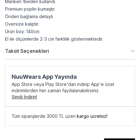
Manken 1beden kullandı.
Premium poplin kumaştır.
Önden bağlama detaylı.
Oversize kalıptır.
Ürün boy: 140cm
El ile ölçümlerde 2-3 cm farklılık göstermektedir.
Taksit Seçenekleri
NuuWears App Yayında
App Store veya Play Store'dan indirip App'e özel
indirimlerden her zaman faydalanabilirsiniz
Şimdi İndirin!
İlk Siparişe Özel
Tüm siparişlerde 3000 TL üzeri
kargo ücretsiz!
%10 İNDİRİM