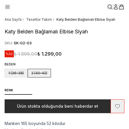
Ana Sayfa
Tesettür Takım
Katy Belden Bağlamalı Elbise Siyah
Katy Belden Bağlamalı Elbise Siyah
SKU
:
SK-02-03
₺ 1.899,00
₺ 1.299,00
%
32
BEDEN
1 (36-38)
2 (40-42)
RENK
Ürün stokta olduğunda beni haberdar et
Manken 165 boyunda 52 kilodur.