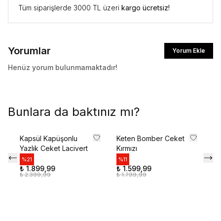
Tüm siparişlerde 3000 TL üzeri
kargo ücretsiz!
Yorumlar
Yorum Ekle
Henüz yorum bulunmamaktadır!
Bunlara da baktınız mı?
Kapsül Kapüşonlu
Keten Bomber Ceket
Pr
Yazlık Ceket Lacivert
Kırmızı
Ba
Be
%
21
%
11
₺ 1.899,99
₺ 1.599,99
%
₺ 2.399,99
₺ 1.799,99
₺ 
₺ 