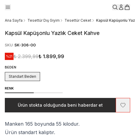
Ana Sayfa
Tesettür Dış Giyim
Tesettür Ceket
Kapsül Kapüşonlu Yaz
Kapsül Kapüşonlu Yazlık Ceket Kahve
SKU
:
SK-306-00
₺ 2.399,99
₺ 1.899,99
%
21
BEDEN
Standart Beden
RENK
Ürün stokta olduğunda beni haberdar et
Manken 165 boyunda 55 kilodur.
Ürün standart kalıptır.