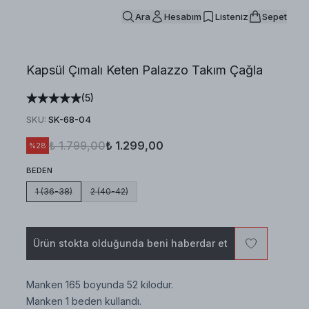
Ara
Hesabım
Listeniz
Sepet
Kapsül Çımalı Keten Palazzo Takım Çağla
(
5
)
SKU
:
SK-68-04
₺ 1.799,00
₺ 1.299,00
%
28
BEDEN
1 (36-38)
2 (40-42)
Ürün stokta olduğunda beni haberdar et
Manken 165 boyunda 52 kilodur.
Manken 1 beden kullandı.