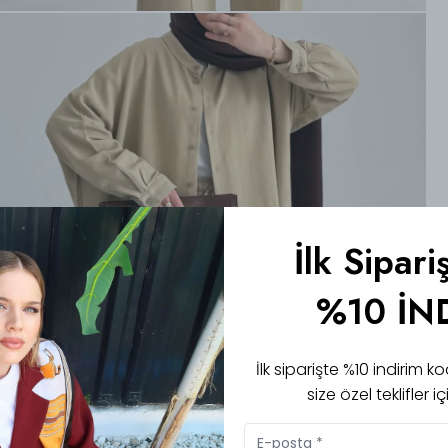
İlk Sipari
%10 İN
İlk siparişte %10 indirim
size özel teklifler 