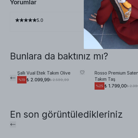
Yorumlar
5.0
Bunlara da baktınız mı?
Şallı Vual Etek Takım Olive
Rosso Premium Sate
Takım Taş
₺ 2.099,99
₺ 2.599,99
%
19
₺ 1.799,00
₺ 2.3
%
25
En son görüntüledikleriniz