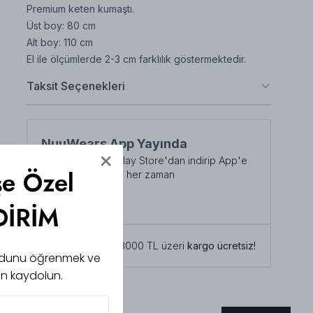
Premium keten kumaştı.
Üst boy: 80 cm
Alt boy: 110 cm
El ile ölçümlerde 2-3 cm farklılık göstermektedir.
Taksit Seçenekleri
NuuWears App Yayında
App Store veya Play Store'dan indirip App'e
şe Özel
özel indirimlerden her zaman
faydalanabilirsiniz
Şimdi İndirin!
DİRİM
Tüm siparişlerde 3000 TL üzeri
kargo ücretsiz!
 kodunu öğrenmek ve
için kaydolun.