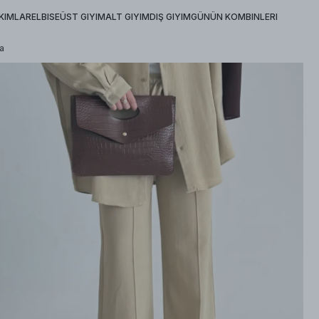
KIMLAR
ELBISE
ÜST GIYIM
ALT GIYIM
DIŞ GIYIM
GÜNÜN KOMBINLERI
a