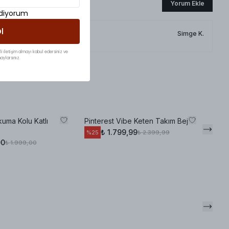
Yorum Ekle
ediyorum
l
Simge
K.
li iletişim almayı kabul edersiniz ve
aylarsınız.
kuma Kolu Katlı
Pinterest Vibe Keten Takım Bej
₺ 1.799,99
₺ 2.399,99
%
25
00
₺ 1.999,00