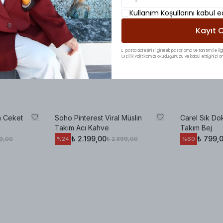
Kullanım Koşullarını kabul 
Kayıt O
E-posta adresinizi girerek pazarlama ve tanıtım ile ilgi
Gizlilik Politikamızı okuduğunuzu ve kabul ettiğinizi on
n Ceket
Soho Pinterest Viral Müslin
Carel Sık Do
Takım Acı Kahve
Takım Bej
₺ 2.199,00
₺ 799,
99,00
₺ 2.899,00
%
24
%
60