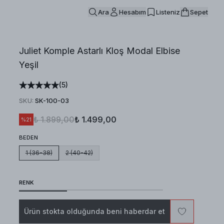
Ara
Hesabım
Listeniz
Sepet
Juliet Komple Astarlı Kloş Modal Elbise
Yeşil
(
5
)
SKU
:
SK-100-03
₺ 1.899,00
₺ 1.499,00
%
21
BEDEN
1 (36-38)
2 (40-42)
RENK
Ürün stokta olduğunda beni haberdar et