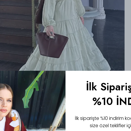
İlk Sipari
%10 İN
İlk siparişte %10 indirim
size özel teklifler 