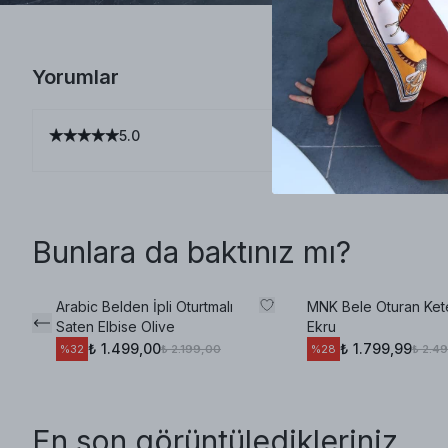
Yorumlar
5.0
Bunlara da baktınız mı?
Arabic Belden İpli Oturtmalı
MNK Bele Oturan Ket
Saten Elbise Olive
Ekru
₺ 1.499,00
₺ 1.799,99
₺ 2.199,00
₺ 2.4
%
32
%
28
En son görüntüledikleriniz