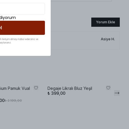
ediyorum
Yorum Ekle
l
Asiye
H.
li iletişim almayı kabul edersiniz ve
aylarsınız.
ium Pamuk Vual
Degaje Likralı Bluz Yeşil
Gard
₺ 399,00
Elbis
,00
₺ 2.199,00
%
18