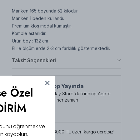
Manken 165 boyunda 52 kilodur.
Manken 1 beden kullandı.
Premium kloş modal kumaştır.
Komple astarlıdır.
Ürün boy : 132 cm
El ile ölçümlerde 2-3 cm farklılık göstermektedir.
Taksit Seçenekleri
NuuWears App Yayında
şe Özel
App Store veya Play Store'dan indirip App'e
özel indirimlerden her zaman
DİRİM
faydalanabilirsiniz
Şimdi İndirin!
 kodunu öğrenmek ve
Tüm siparişlerde 3000 TL üzeri
kargo ücretsiz!
için kaydolun.