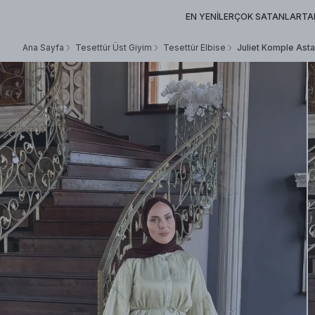
EN YENİLER
ÇOK SATANLAR
TA
Ana Sayfa
Tesettür Üst Giyim
Tesettür Elbise
Juliet Komple Astar