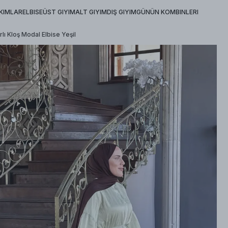
KIMLAR
ELBISE
ÜST GIYIM
ALT GIYIM
DIŞ GIYIM
GÜNÜN KOMBINLERI
lı Kloş Modal Elbise Yeşil