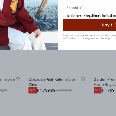
Kullanım Koşullarını kabul 
Kayıt O
E-posta adresinizi girerek pazarlama ve tanıtım ile ilgi
Gizlilik Politikamızı okuduğunuzu ve kabul ettiğinizi on
en Elbise
Omuzdan Pileli Keten Elbise
Garden Prem
Olive
Elbise Beyaz
₺ 1.799,99
₺ 1.799
99,99
₺ 2.299,99
%
22
%
18