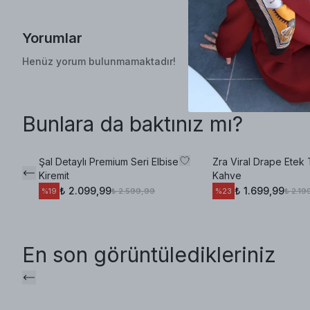
Yorumlar
Henüz yorum bulunmamaktadır!
Bunlara da baktınız mı?
Şal Detaylı Premium Seri Elbise
Zra Viral Drape Etek
Kiremit
Kahve
₺ 2.099,99
₺ 1.699,99
₺ 2.599,99
₺ 2.19
%
19
%
23
En son görüntüledikleriniz