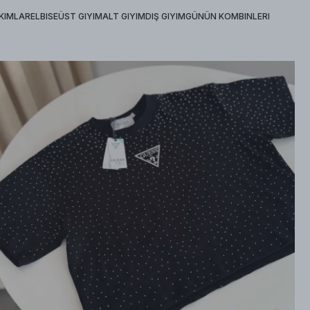
KIMLAR
ELBISE
ÜST GIYIM
ALT GIYIM
DIŞ GIYIM
GÜNÜN KOMBINLERI