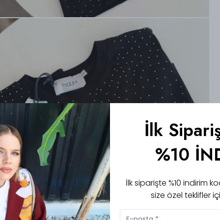
İlk Sipari
%10 İN
İlk siparişte %10 indirim
size özel teklifler 