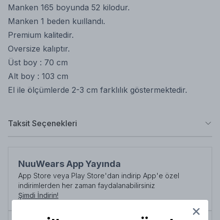
Manken 165 boyunda 52 kilodur.
Manken 1 beden kuıllandı.
Premium kalitedir.
Oversize kalıptır.
Üst boy : 70 cm
Alt boy : 103 cm
El ile ölçümlerde 2-3 cm farklılık göstermektedir.
Taksit Seçenekleri
NuuWears App Yayında
App Store veya Play Store'dan indirip App'e özel
indirimlerden her zaman faydalanabilirsiniz
Şimdi İndirin!