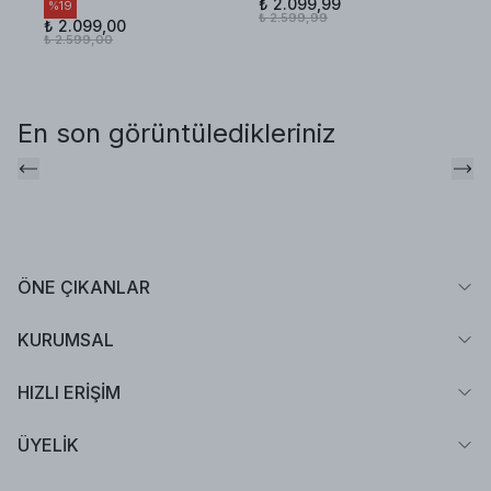
₺ 2.099,99
₺ 
%
19
₺ 2.599,99
₺ 
₺ 2.099,00
₺ 2.599,00
En son görüntüledikleriniz
ÖNE ÇIKANLAR
KURUMSAL
HIZLI ERİŞİM
ÜYELİK