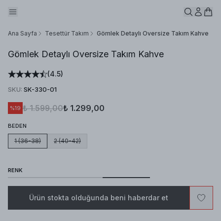
Ana Sayfa
Tesettür Takım
Gömlek Detaylı Oversize Takım Kahve
Gömlek Detaylı Oversize Takım Kahve
(
4.5
)
SKU
:
SK-330-01
₺ 1.599,00
₺ 1.299,00
%
19
BEDEN
1 (36-38)
2 (40-42)
RENK
Ürün stokta olduğunda beni haberdar et