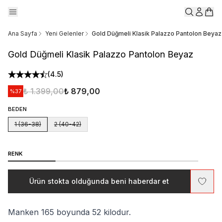
Ana Sayfa
Yeni Gelenler
Gold Düğmeli Klasik Palazzo Pantolon Beyaz
Gold Düğmeli Klasik Palazzo Pantolon Beyaz
(
4.5
)
₺ 1.399,00
₺ 879,00
%
37
BEDEN
1 (36-38)
2 (40-42)
RENK
Ürün stokta olduğunda beni haberdar et
Manken 165 boyunda 52 kilodur.