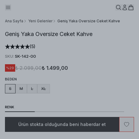
Ana Sayfa
Yeni Gelenler
Geniş Yaka Oversize Ceket Kahve
Geniş Yaka Oversize Ceket Kahve
(
5
)
SKU
:
SK-142-00
₺ 2.099,00
₺ 1.499,00
%
29
BEDEN
S
M
L
XL
RENK
Ürün stokta olduğunda beni haberdar et