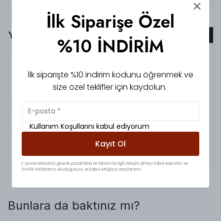
İlk Siparişe Özel
Yorumlar
Yorum Ekle
%10 İNDİRİM
5.0
Nihal
C.
İlk siparişte %10 indirim kodunu öğrenmek ve
Mükemmel
size özel teklifler için kaydolun.
Aşırı güzel her rengide mükemmel bence🌸
5.0
Beyza
Ö.
Kullanım Koşullarını kabul ediyorum
Kayıt Ol
5.0
Nur
Y.
E-posta adresinizi girerek pazarlama ve tanıtım ile ilgili iletişim almayı kabul edersiniz ve
Gizlilik Politikamızı okuduğunuzu ve kabul ettiğinizi onaylarsınız.
Bunlara da baktınız mı?