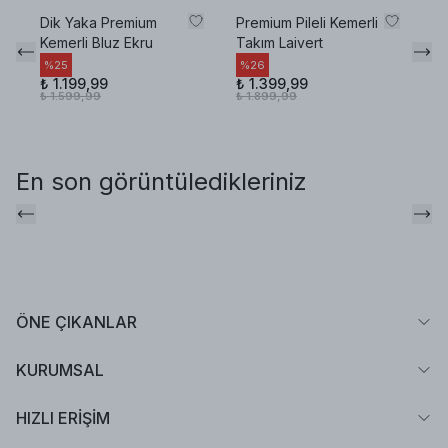
Dik Yaka Premium
Premium Pileli Kemerli
Re
Kemerli Bluz Ekru
Takım Laivert
Dö
%
25
%
26
%
₺ 1.199,99
₺ 1.399,99
₺ 
₺ 1.599,99
₺ 1.899,99
₺ 
En son görüntüledikleriniz
ÖNE ÇIKANLAR
KURUMSAL
HIZLI ERİŞİM