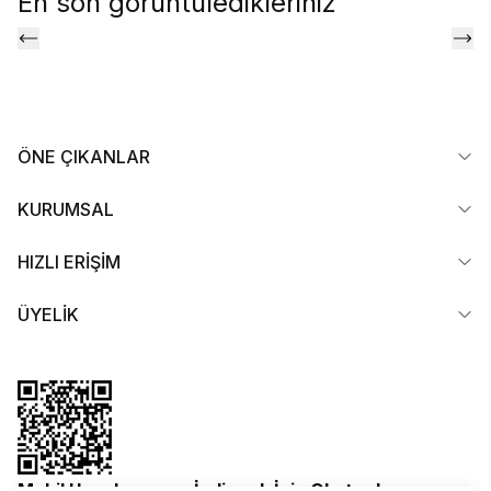
En son görüntüledikleriniz
ÖNE ÇIKANLAR
KURUMSAL
HIZLI ERİŞİM
ÜYELİK
Mobil Uygulamamızı İndirmek İçin Okutun!