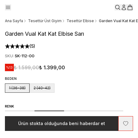
Ana Sayfa
Tesettür Üst Giyim
Tesettür Elbise
Garden Vual Kat Kat E
Garden Vual Kat Kat Elbise Sarı
(
5
)
SKU
:
SK-112-00
₺ 1.599,00
₺ 1.399,00
%
13
BEDEN
1 (36-38)
2 (40-42)
RENK
Ürün stokta olduğunda beni haberdar et