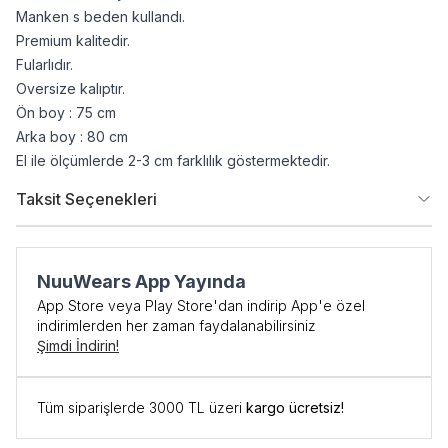
Manken s beden kullandı.
Premium kalitedir.
Fularlıdır.
Oversize kalıptır.
Ön boy : 75 cm
Arka boy : 80 cm
El ile ölçümlerde 2-3 cm farklılık göstermektedir.
Taksit Seçenekleri
NuuWears App Yayında
App Store veya Play Store'dan indirip App'e özel
indirimlerden her zaman faydalanabilirsiniz
Şimdi İndirin!
İlk Siparişe Özel
Tüm siparişlerde 3000 TL üzeri
kargo ücretsiz!
%10 İNDİRİM