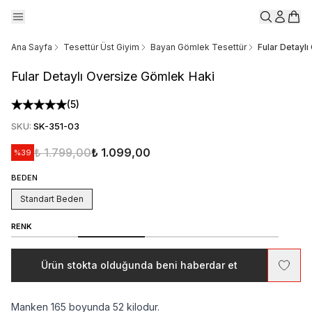
Ana Sayfa
Tesettür Üst Giyim
Bayan Gömlek Tesettür
Fular Detayl
Fular Detaylı Oversize Gömlek Haki
(
5
)
SKU
:
SK-351-03
₺ 1.799,00
₺ 1.099,00
%
39
BEDEN
Standart Beden
RENK
Ürün stokta olduğunda beni haberdar et
Manken 165 boyunda 52 kilodur.