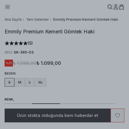
Ana Sayfa
Yeni Gelenler
Emmily Premium Kemerli Gömlek Haki
Emmily Premium Kemerli Gömlek Haki
(
5
)
SKU
:
SK-395-03
₺ 1.599,00
₺ 1.099,00
%
31
BEDEN
S
M
L
XL
RENK,
Ürün stokta olduğunda beni haberdar et