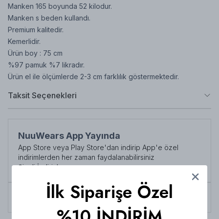
Manken 165 boyunda 52 kilodur.
Manken s beden kullandı.
Premium kalitedir.
Kemerlidir.
Ürün boy : 75 cm
%97 pamuk %7 likradır.
Ürün el ile ölçümlerde 2-3 cm farklılık göstermektedir.
Taksit Seçenekleri
NuuWears App Yayında
App Store veya Play Store'dan indirip App'e özel
indirimlerden her zaman faydalanabilirsiniz
Şimdi İndirin!
İlk Siparişe Özel
Tüm siparişlerde 3000 TL üzeri
kargo ücretsiz!
%10 İNDİRİM