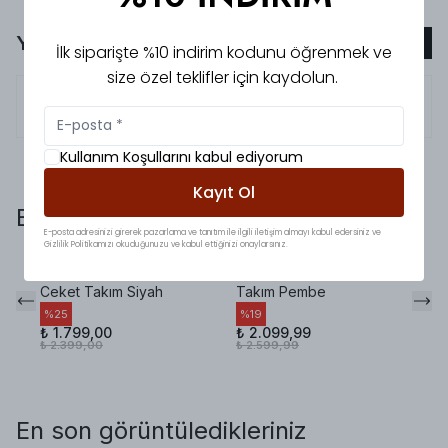
Yorumlar
Yorum Ekle
İlk siparişte %10 indirim kodunu öğrenmek ve
size özel teklifler için kaydolun.
5.0
Dilek
T.
Kullanım Koşullarını kabul ediyorum
Kayıt Ol
Bunlara da baktınız mı?
E-posta adresinizi girerek pazarlama ve tanıtım ile ilgili iletişim almayı kabul edersiniz ve
Gizlilik Politikamızı okuduğunuzu ve kabul ettiğinizi onaylarsınız.
Rosso Premium Saten
Summer Premium
Hm
Ceket Takım Siyah
Takım Pembe
Ta
%
25
%
19
%
₺ 1.799,00
₺ 2.099,99
₺ 
₺ 2.399,00
₺ 2.599,99
₺ 
En son görüntüledikleriniz