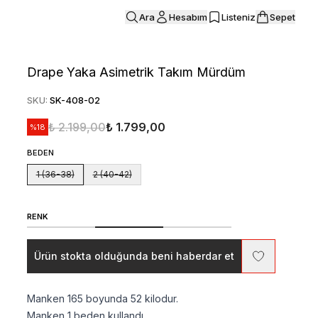
Ara
Hesabım
Listeniz
Sepet
Drape Yaka Asimetrik Takım Mürdüm
SKU
:
SK-408-02
₺ 2.199,00
₺ 1.799,00
%
18
BEDEN
1 (36-38)
2 (40-42)
RENK
Ürün stokta olduğunda beni haberdar et
Manken 165 boyunda 52 kilodur.
Manken 1 beden kullandı.