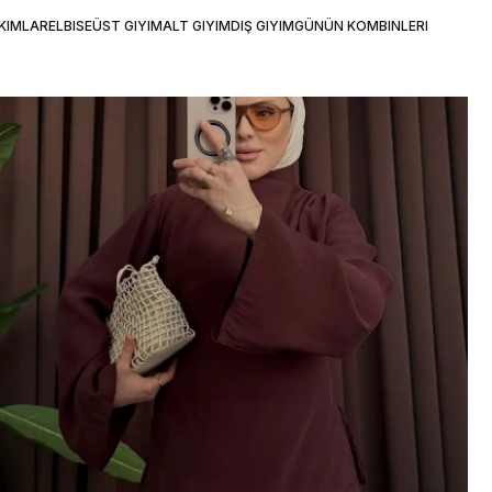
KIMLAR
ELBISE
ÜST GIYIM
ALT GIYIM
DIŞ GIYIM
GÜNÜN KOMBINLERI