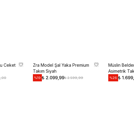
Kullanım Koşullarını kabul 
Kayıt O
E-posta adresinizi girerek pazarlama ve tanıtım ile ilgi
Gizlilik Politikamızı okuduğunuzu ve kabul ettiğinizi on
lu Ceket
Zra Model Şal Yaka Premium
Müslin Belde
Takım Siyah
Asimetrik Ta
₺ 2.099,99
₺ 1.699
9,00
₺ 2.599,99
%
19
%
26