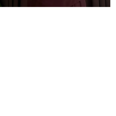
İlk Sipari
%10 İN
İlk siparişte %10 indirim
size özel teklifler 