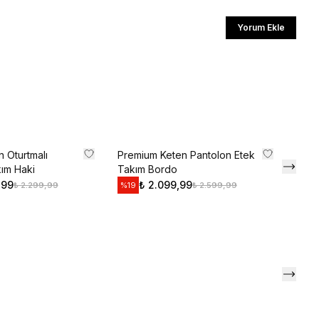
ediyorum
Yorum Ekle
l
li iletişim almayı kabul edersiniz ve
aylarsınız.
n Oturtmalı
Premium Keten Pantolon Etek
Hm M
kım Haki
Takım Bordo
Vani
,99
₺ 2.099,99
₺ 2.299,99
₺ 2.599,99
%
19
%
24