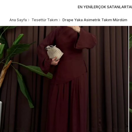
EN YENİLER
ÇOK SATANLAR
TA
Ana Sayfa
Tesettür Takım
Drape Yaka Asimetrik Takım Mürdüm