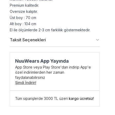
Premium kalitedir.
Oversize kalıptır.
Üst boy : 70 cm
Alt boy : 104 cm
El ile ölçümlerde 2-3 cm farklılık göstermektedir.
Taksit Seçenekleri
NuuWears App Yayında
şe Özel
App Store veya Play Store'dan indirip App'e
özel indirimlerden her zaman
DİRİM
faydalanabilirsiniz
Şimdi İndirin!
 kodunu öğrenmek ve
Tüm siparişlerde 3000 TL üzeri
kargo ücretsiz!
için kaydolun.