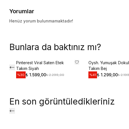
Yorumlar
Henüz yorum bulunmamaktadır!
Bunlara da baktınız mı?
Pinterest Viral Saten Etek
Oysh. Yumuşak Doku
Takım Siyah
Takım Bej
₺ 1.599,00
₺ 1.299,00
₺ 2.299,00
₺ 2.19
%
30
%
41
En son görüntüledikleriniz