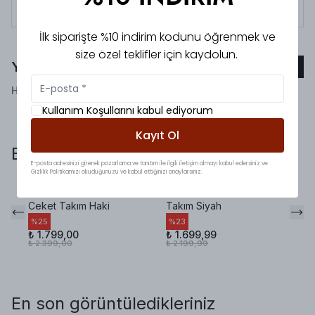
Tüm siparişlerde 3000 TL üzeri
kargo ücretsiz!
İlk siparişte %10 indirim kodunu öğrenmek ve
size özel teklifler için kaydolun.
Yorumlar
Yorum Ekle
Henüz yorum bulunmamaktadır!
Kullanım Koşullarını kabul ediyorum
Kayıt Ol
Bunlara da baktınız mı?
E-posta adresinizi girerek pazarlama ve tanıtım ile ilgili iletişim almayı kabul edersiniz ve
Gizlilik Politikamızı okuduğunuzu ve kabul ettiğinizi onaylarsınız.
Rosso Premium Saten
Zra Viral Drape Etek
Pi
Ceket Takım Haki
Takım Siyah
Ta
%
25
%
23
%
₺ 1.799,00
₺ 1.699,99
₺ 
₺ 2.399,00
₺ 2.199,99
₺ 
En son görüntüledikleriniz