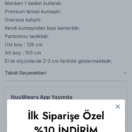
Manken 1 beden kullandı.
Premium tensel kumaştır.
Oversize kalıptır.
Kendi kumaşından biye kemerlidir.
Pantolonu lastiklidir.
Üst boy : 128 cm
Alt boy : 103 cm
El ile ölçümlerde 2-3 cm farklılık göstermektedir.
Taksit Seçenekleri
NuuWears App Yayında
App Store veya Play Store'dan indirip App'e özel
indirimlerden her zaman faydalanabilirsiniz
İlk Siparişe Özel
Şimdi İndirin!
%10 İNDİRİM