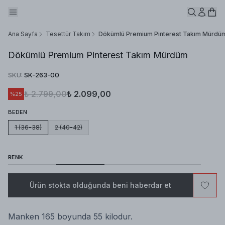
Ana Sayfa
Tesettür Takım
Dökümlü Premium Pinterest Takım Mürdü
Dökümlü Premium Pinterest Takım Mürdüm
SKU
:
SK-263-00
₺ 2.799,00
₺ 2.099,00
%
25
BEDEN
1 (36-38)
2 (40-42)
RENK
Ürün stokta olduğunda beni haberdar et
Manken 165 boyunda 55 kilodur.