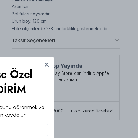
Astarlıdır.
Bel fuları seyyardır.
Ürün boy: 130 cm
El ile ölçümlerde 2-3 cm farklılık göstermektedir.
Taksit Seçenekleri
NuuWears App Yayında
şe Özel
App Store veya Play Store'dan indirip App'e
özel indirimlerden her zaman
DİRİM
faydalanabilirsiniz
Şimdi İndirin!
 kodunu öğrenmek ve
Tüm siparişlerde 3000 TL üzeri
kargo ücretsiz!
için kaydolun.