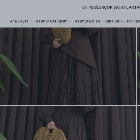
EN YENİLER
ÇOK SATANLAR
TA
Ana Sayfa
Tesettür Üst Giyim
Tesettür Elbise
Dina Bel Fularlı Vu