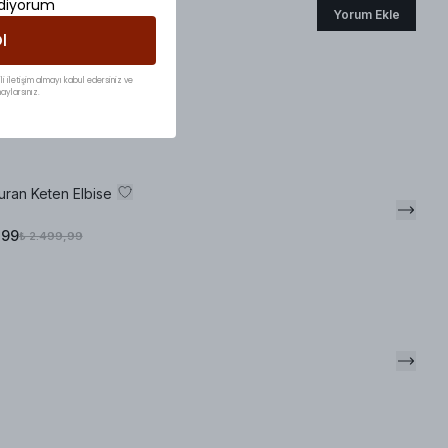
ediyorum
Yorum Ekle
l
li iletişim almayı kabul edersiniz ve
aylarsınız.
ran Keten Elbise
,99
₺ 2.499,99