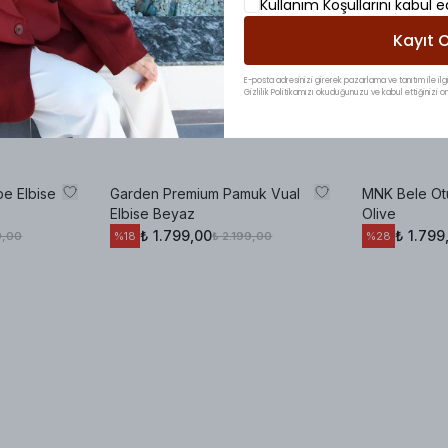
Kullanım Koşullarını kabul 
Kayıt O
E-posta adresinizi girerek pazarlama ve tanıtım ile ilgi
Gizlilik Politikamızı okuduğunuzu ve kabul ettiğinizi on
pe Elbise
Garden Premium Pamuk Vual
MNK Bele Otu
Elbise Beyaz
Olive
₺ 1.799,00
₺ 1.799
9,00
₺ 2.199,00
%
18
%
28