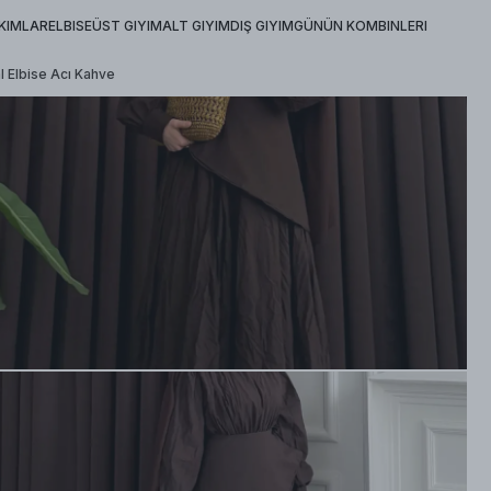
KIMLAR
ELBISE
ÜST GIYIM
ALT GIYIM
DIŞ GIYIM
GÜNÜN KOMBINLERI
al Elbise Acı Kahve