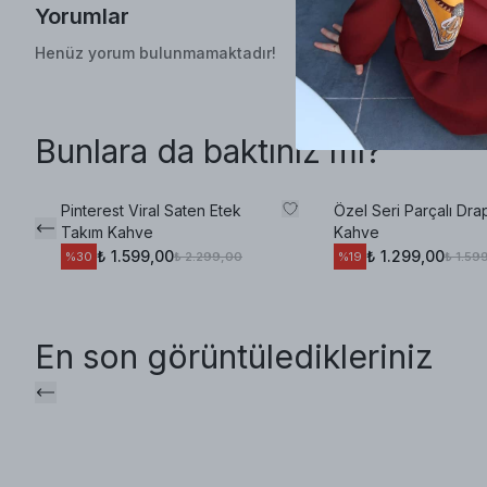
Yorumlar
Henüz yorum bulunmamaktadır!
Bunlara da baktınız mı?
Pinterest Viral Saten Etek
Özel Seri Parçalı Dra
Takım Kahve
Kahve
₺ 1.599,00
₺ 1.299,00
₺ 2.299,00
₺ 1.59
%
30
%
19
En son görüntüledikleriniz