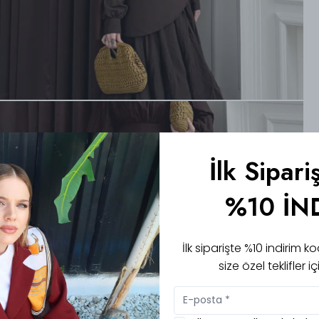
İlk Sipari
%10 İN
İlk siparişte %10 indirim
size özel teklifler 