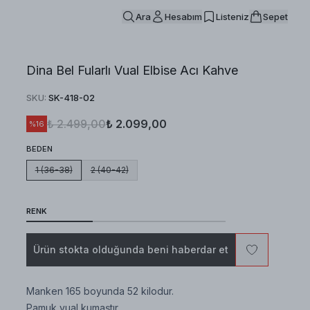
Ara
Hesabım
Listeniz
Sepet
Dina Bel Fularlı Vual Elbise Acı Kahve
SKU
:
SK-418-02
₺ 2.499,00
₺ 2.099,00
%
16
BEDEN
1 (36-38)
2 (40-42)
RENK
Ürün stokta olduğunda beni haberdar et
Manken 165 boyunda 52 kilodur.
Pamuk vual kumaştır.