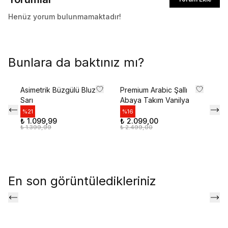
Henüz yorum bulunmamaktadır!
Bunlara da baktınız mı?
Asimetrik Büzgülü Bluz
Premium Arabic Şallı
Zr
Sarı
Abaya Takım Vanilya
Dü
Gö
%
21
%
16
₺ 1.099,99
₺ 2.099,00
%
₺ 1.399,99
₺ 2.499,00
₺ 
₺ 
En son görüntüledikleriniz