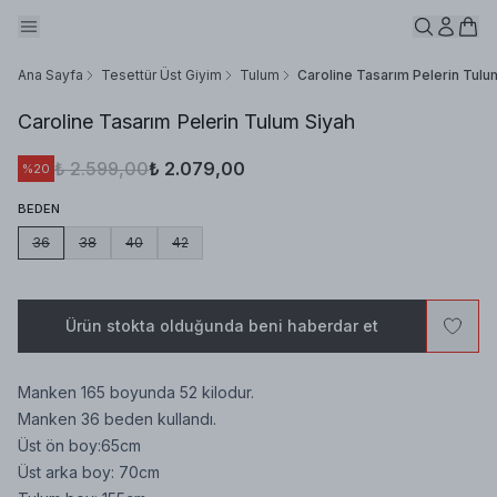
Ana Sayfa
Tesettür Üst Giyim
Tulum
Caroline Tasarım Pelerin Tulu
Caroline Tasarım Pelerin Tulum Siyah
₺ 2.599,00
₺ 2.079,00
%
20
BEDEN
36
38
40
42
Ürün stokta olduğunda beni haberdar et
Manken 165 boyunda 52 kilodur.
Manken 36 beden kullandı.
Üst ön boy:65cm
Üst arka boy: 70cm