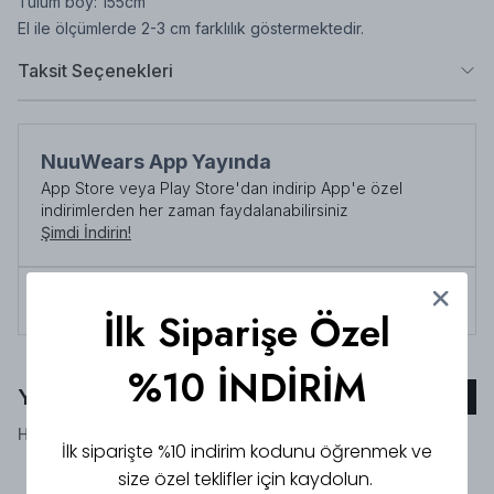
Tulum boy: 155cm
El ile ölçümlerde 2-3 cm farklılık göstermektedir.
Taksit Seçenekleri
NuuWears App Yayında
App Store veya Play Store'dan indirip App'e özel
indirimlerden her zaman faydalanabilirsiniz
Şimdi İndirin!
Tüm siparişlerde 3000 TL üzeri
kargo ücretsiz!
İlk Siparişe Özel
%10 İNDİRİM
Yorumlar
Yorum Ekle
Henüz yorum bulunmamaktadır!
İlk siparişte %10 indirim kodunu öğrenmek ve
size özel teklifler için kaydolun.