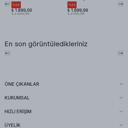
Ye
%
24
%
23
₺ 1.899,00
₺ 1.699,99
%
₺ 2.499,00
₺ 2.199,99
₺ 
₺ 
En son görüntüledikleriniz
ÖNE ÇIKANLAR
KURUMSAL
HIZLI ERİŞİM
ÜYELİK