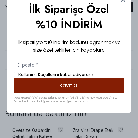
İlk Siparişe Özel
Yorumlar
Yorum Ekle
%10 İNDİRİM
5.0
Hüsna
Ç.
Stok
İlk siparişte %10 indirim kodunu öğrenmek ve
Merhaba stoklar bayrama kadar yenilenecek mi?
size özel teklifler için kaydolun.
5.0
Emine
K.
Kullanım Koşullarını kabul ediyorum
5.0
G
N.
Kayıt Ol
E-posta adresinizi girerek pazarlama ve tanıtım ile ilgili iletişim almayı kabul edersiniz ve
Gizlilik Politikamızı okuduğunuzu ve kabul ettiğinizi onaylarsınız.
Bunlara da baktınız mı?
Oversize Gabardin
Zra Viral Drape Etek
Ka
Ceket Takım Kahve
Takım Siyah
Pr