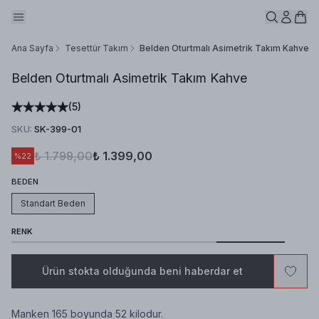
Ana Sayfa
Tesettür Takım
Belden Oturtmalı Asimetrik Takım Kahve
Belden Oturtmalı Asimetrik Takım Kahve
(
5
)
SKU
:
SK-399-01
₺ 1.799,00
₺ 1.399,00
%
22
BEDEN
Standart Beden
RENK
Ürün stokta olduğunda beni haberdar et
Manken 165 boyunda 52 kilodur.