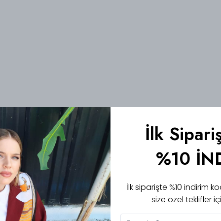
İlk Sipari
%10 İN
İlk siparişte %10 indirim
size özel teklifler 