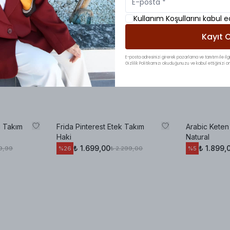
Kullanım Koşullarını kabul 
Kayıt O
E-posta adresinizi girerek pazarlama ve tanıtım ile ilgi
Gizlilik Politikamızı okuduğunuzu ve kabul ettiğinizi on
i Takım
Frida Pinterest Etek Takım
Arabic Kete
Haki
Natural
₺ 1.699,00
₺ 1.899,
99,99
₺ 2.299,00
%
26
%
5