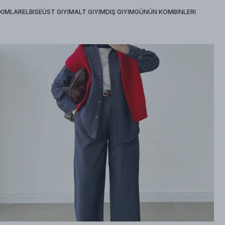
KIMLAR
ELBISE
ÜST GIYIM
ALT GIYIM
DIŞ GIYIM
GÜNÜN KOMBINLERI