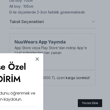
Üst boy: 70cm
Alt boy : 105cm
El ile ölçümlerde 2-3cm farklılık göstermektedir.
Taksit Seçenekleri
NuuWears App Yayında
App Store veya Play Store'dan indirip App'e
özel indirimlerden her zaman
faydalanabilirsiniz
Şimdi İndirin!
şe Özel
DİRİM
Tüm siparişlerde 3000 TL üzeri
kargo ücretsiz!
 kodunu öğrenmek ve
için kaydolun.
Yorum Ekle