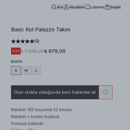
Ara
Hesabım
Listeniz
Sepet
Basic Kot Palazzo Takım
(
5
)
₺ 1.399,00
₺ 979,00
%
30
BEDEN
S
M
L
Ürün stokta olduğunda beni haberdar et
Manken 165 boyunda 52 kilodur.
Manken s beden kullandı.
Premium kalitedir.