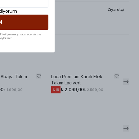
Ziyaretçi
ediyorum
l
li iletişim almayı kabul edersiniz ve
aylarsınız.
n Abaya Takım
Luca Premium Kareli Etek
Şall
Takım Lacivert
Haki
00
₺ 2.099,00
₺ 1.999,00
₺ 2.599,00
%
19
%
22