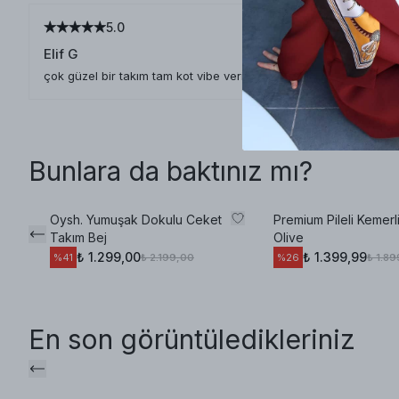
5.0
Elif G
çok güzel bir takım tam kot vibe veriyor
Bunlara da baktınız mı?
Oysh. Yumuşak Dokulu Ceket
Premium Pileli Kemerl
Takım Bej
Olive
₺ 1.299,00
₺ 1.399,99
₺ 2.199,00
₺ 1.8
%
41
%
26
En son görüntüledikleriniz