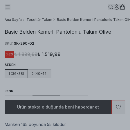
Ana Sayfa
Tesettür Takım
Basic Belden Kemerli Pantolonlu Takım Oli
Basic Belden Kemerli Pantolonlu Takım Olive
SKU
:
SK-290-02
₺ 1.899,99
₺ 1.519,99
%
20
BEDEN
1 (36-38)
2 (40-42)
RENK
Ürün stokta olduğunda beni haberdar et
Manken 165 boyunda 55 kilodur.