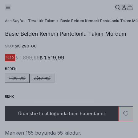
Ana Sayfa
Tesettür Takım
Basic Belden Kemerli Pantolonlu Takım M
Basic Belden Kemerli Pantolonlu Takım Mürdüm
SKU
:
SK-290-00
₺ 1.899,99
₺ 1.519,99
%
20
BEDEN
1 (36-38)
2 (40-42)
RENK
Ürün stokta olduğunda beni haberdar et
Manken 165 boyunda 55 kilodur.