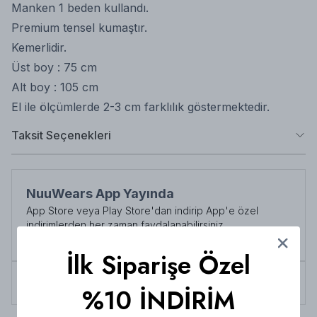
Manken 1 beden kullandı.
Premium tensel kumaştır.
Kemerlidir.
Üst boy : 75 cm
Alt boy : 105 cm
El ile ölçümlerde 2-3 cm farklılık göstermektedir.
Taksit Seçenekleri
NuuWears App Yayında
App Store veya Play Store'dan indirip App'e özel
indirimlerden her zaman faydalanabilirsiniz
Şimdi İndirin!
İlk Siparişe Özel
Tüm siparişlerde 3000 TL üzeri
kargo ücretsiz!
%10 İNDİRİM