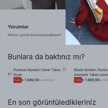
Yorumlar
Henüz yorum bulunmamaktadır!
Bunlara da baktınız mı?
Premium Kemerli Ceket Takım
Müslin Belden Oturtma
Siyah
Asimetrik Takım Laive
₺ 1.899,00
₺ 1.699,99
₺ 2.499,00
₺ 2.2
%
24
%
26
En son görüntüledikleriniz