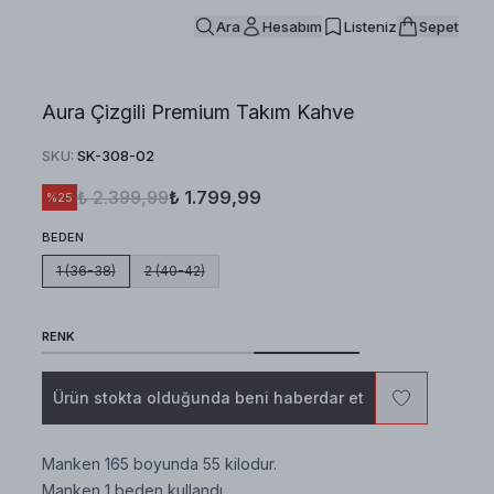
Ara
Hesabım
Listeniz
Sepet
Aura Çizgili Premium Takım Kahve
SKU
:
SK-308-02
₺ 2.399,99
₺ 1.799,99
%
25
BEDEN
1 (36-38)
2 (40-42)
RENK
Ürün stokta olduğunda beni haberdar et
Manken 165 boyunda 55 kilodur.
Manken 1 beden kullandı.