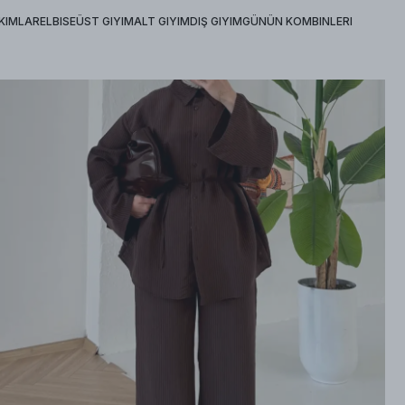
KIMLAR
ELBISE
ÜST GIYIM
ALT GIYIM
DIŞ GIYIM
GÜNÜN KOMBINLERI