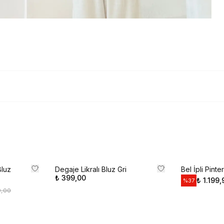
size özel teklifler 
Kullanım Koşullarını kabul 
Kayıt O
E-posta adresinizi girerek pazarlama ve tanıtım ile ilgi
Gizlilik Politikamızı okuduğunuzu ve kabul ettiğinizi on
Bluz
Degaje Likralı Bluz Gri
Bel İpli Pinte
₺ 399,00
₺ 1.199,
%
37
9,00