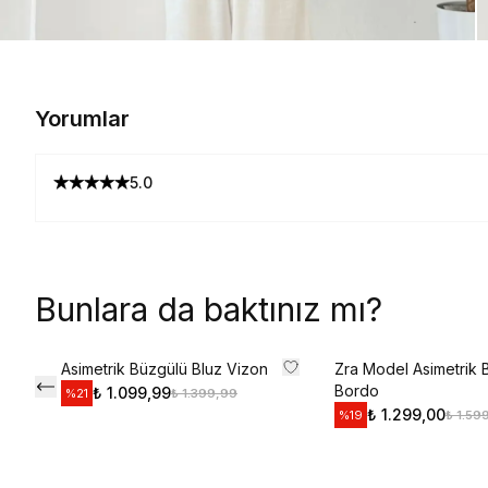
Yorumlar
5.0
Bunlara da baktınız mı?
Asimetrik Büzgülü Bluz Vizon
Zra Model Asimetrik 
Bordo
₺ 1.099,99
₺ 1.399,99
%
21
₺ 1.299,00
₺ 1.59
%
19