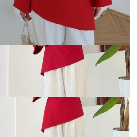
İlk Sipari
%10 İN
İlk siparişte %10 indirim