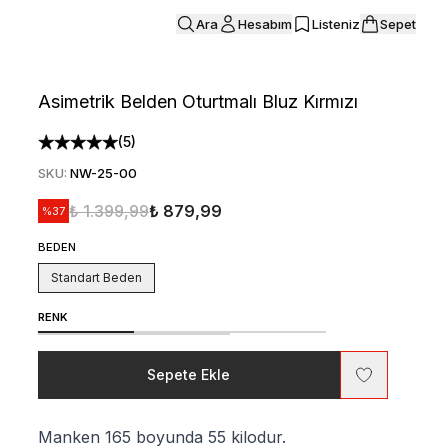
Ara
Hesabım
Listeniz
Sepet
Asimetrik Belden Oturtmalı Bluz Kırmızı
(
5
)
SKU
:
NW-25-00
₺ 1.399,99
₺ 879,99
%
37
BEDEN
Standart Beden
RENK
Sepete Ekle
Manken 165 boyunda 55 kilodur.