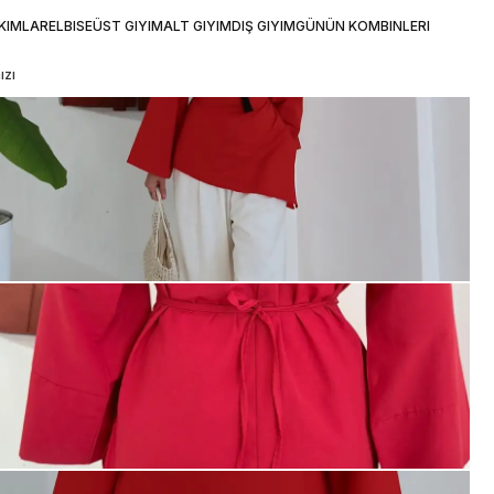
KIMLAR
ELBISE
ÜST GIYIM
ALT GIYIM
DIŞ GIYIM
GÜNÜN KOMBINLERI
ızı