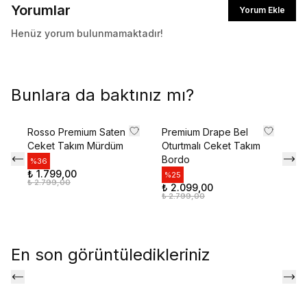
Yorumlar
Yorum Ekle
Henüz yorum bulunmamaktadır!
Bunlara da baktınız mı?
Rosso Premium Saten
Premium Drape Bel
Ov
Ceket Takım Mürdüm
Oturtmalı Ceket Takım
Ce
Bordo
%
36
%
₺ 1.799,00
₺ 
%
25
₺ 2.799,00
₺ 
₺ 2.099,00
₺ 2.799,00
En son görüntüledikleriniz